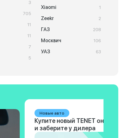
3
Xiaomi
1
705
Zeekr
2
11
ГАЗ
208
11
Москвич
106
7
УАЗ
63
5
Новые авто
Купите новый TENET онлайн
и заберите у дилера