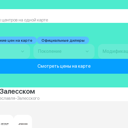
 центров на одной карте
ние цен на карте
Официальные дилеры
Поколение
Модифика
Смотреть цены на карте
-Залесском
реславля-Залесского