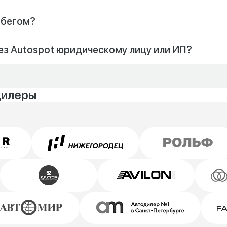
обегом?
ез Autospot юридическому лицу или ИП?
дилеры