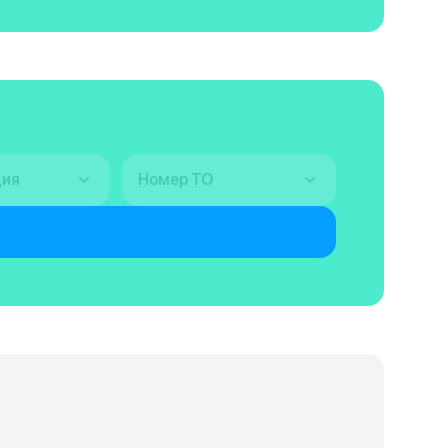
ция
Номер ТО