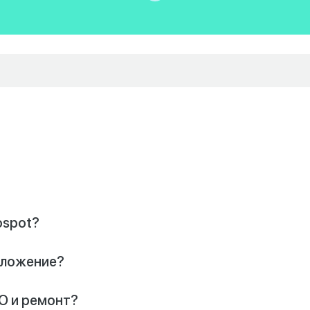
ospot?
риложение?
О и ремонт?