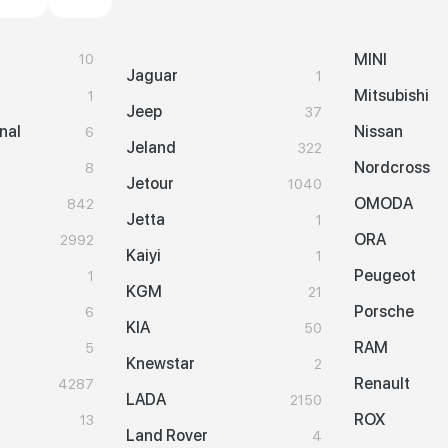
MINI
10
Jaguar
1
Mitsubishi
1
Jeep
37
nal
Nissan
6
Jeland
322
Nordcross
8
Jetour
1040
OMODA
842
Jetta
1
ORA
2992
Kaiyi
1
Peugeot
1
KGM
21
Porsche
6
KIA
50
RAM
5
Knewstar
2
Renault
4287
LADA
2150
ROX
13
Land Rover
4