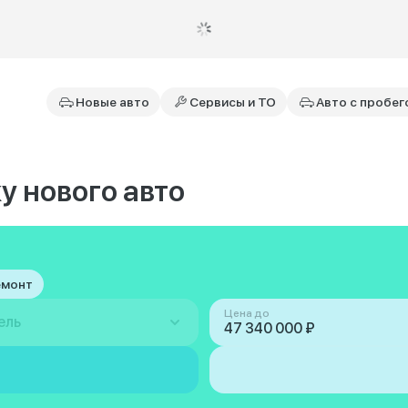
Новые авто
Сервисы и ТО
Авто с пробег
у нового авто
емонт
Цена до
ель