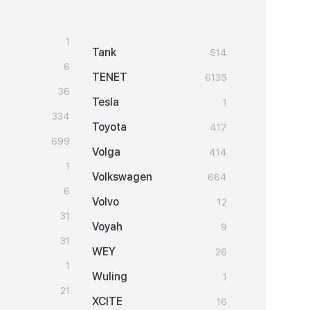
1
Tank
514
6
TENET
6135
36
Tesla
1
334
Toyota
417
699
Volga
414
1
Volkswagen
664
6
Volvo
12
31
Voyah
9
31
WEY
26
1
Wuling
1
21
XCITE
16