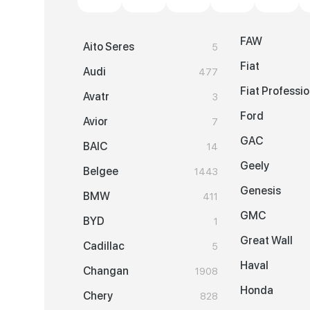
FAW
Aito Seres
5
Fiat
Audi
477
Fiat Professio
Avatr
3
Ford
Avior
7
GAC
BAIC
14
Geely
Belgee
1443
Genesis
BMW
411
GMC
BYD
1
Great Wall
Cadillac
5
Haval
Changan
1908
Honda
Chery
828