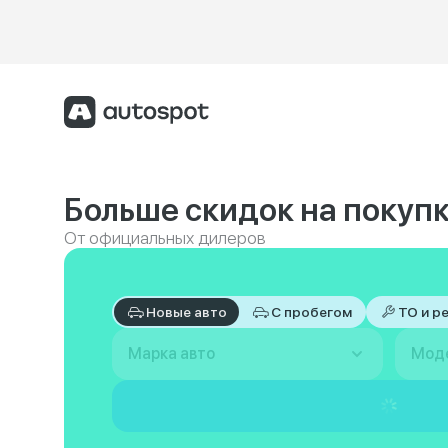
Больше скидок на покупк
От официальных дилеров
Новые авто
С пробегом
ТО и р
Марка авто
Мод