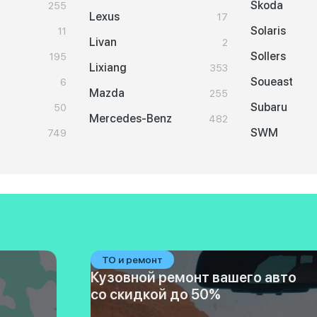
Skoda
255
Lexus
17
Solaris
11
Livan
2
Sollers
195
Lixiang
353
Soueast
6
Mazda
255
Subaru
50
Mercedes-Benz
482
SWM
749
ТО и ремонт
Кузовной ремонт вашего авто
со скидкой до 50%