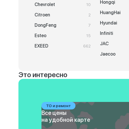
Hongqi
Chevrolet
10
HuangHai
Citroen
2
Hyundai
DongFeng
7
Infiniti
Esteo
15
JAC
EXEED
662
Jaecoo
Это интересно
ТО и ремонт
Все цены
на удобной карте