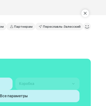
ом
Партнерам
Переславль-Залесский
Коробка
Все параметры